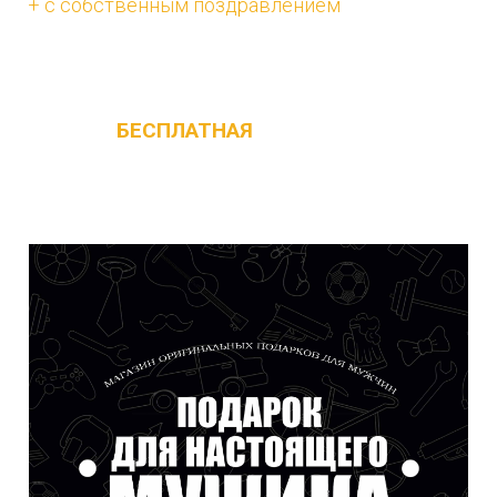
+ с собственным поздравлением
Изначально в наборе с каждым ящиком
идёт
БЕСПЛАТНАЯ
поздравительная
открытка с текстом не привязанным к
празднику, её можно дарить на любой
повод !!!!