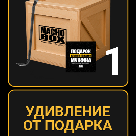
2
ВАУ-ЭФФЕКТ
УПАКОВКИ
Вау-эффект при вскрытии. Квест-
распаковка с гвоздодёром. Крышка