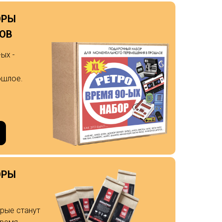
ОРЫ
ДОВ
ых -
ошлое.
ОРЫ
орые станут