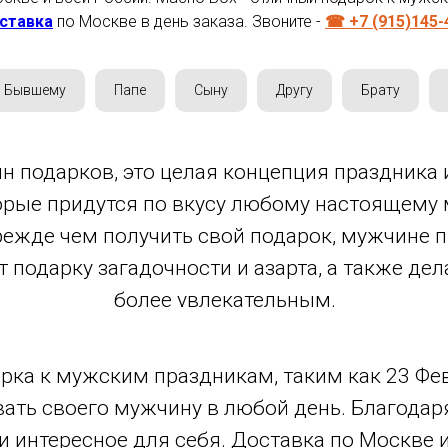
ставка
по Москве в день заказа. Звоните -
☎ +7 (915)145-
Бывшему
Папе
Сыну
Другу
Брату
ин подарков, это целая концепция праздника 
орые придутся по вкусу любому настоящему м
прежде чем получить свой подарок, мужчине
 подарку загадочности и азарта, а также де
более увлекательным.
рка к мужским праздникам, таким как 23 Фе
вать своего мужчину в любой день. Благода
и интересное для себя. Доставка по Москве 