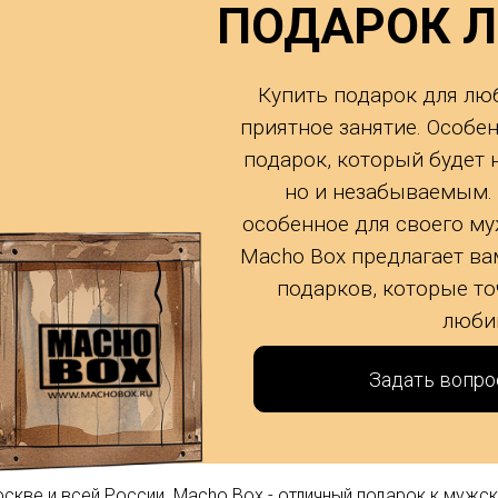
ПОДАРОК 
Купить подарок для лю
приятное занятие. Особен
подарок, который будет 
но и незабываемым. 
особенное для своего му
Macho Box предлагает в
подарков, которые т
люби
Задать вопро
кве и всей России. Macho Box - отличный подарок к мужск