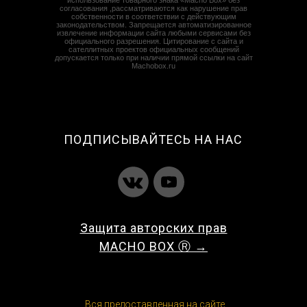
согласования ,рассматриваются как нарушение прав
собственности в соответствии с действующим
законодательством. Запрещается автоматизированное
извлечение информации сайта любыми сервисами без
официального разрешения. Цитирование с сайта и
сателлитных проектов официальных сообщений
допускается только при наличии прямой ссылки на сайт
Machobox.ru
ПОДПИСЫВАЙТЕСЬ НА НАС
Защита авторских прав
MACHO BOX Ⓡ →
Вся предоставленная на сайте