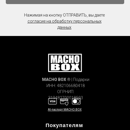
Нажимая на кнопку ОТПРАВИТЬ, вы даете
согласие на обработку персональных
данных
MACHO
BOX
® | Подарки
ИНН: 482106680418
ОГРНИП:
319482700018593
AI-паспорт MACHO BOX
Покупателям