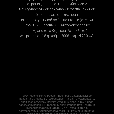
страниц, защищены российскими и
международными законами и соглашениями
об охране авторских прав и
интеллектуальной собственности (статьи
1259 и 1260 главы 70 "Авторское право"
Гражданского Кодекса Российской
Федерации от 18 декабря 2006 года N 230-ФЗ).
2024 Macho Box ® Россия. Все права защищены.Все
права на материалы, находящиеся на сайте Machobox.ru,
являются объектом исключительных прав, в том числе
зарегистрированный товарный знак «Macho Box», фото- и
видеоизображения, статьи и т.п., охраняются в
соответствии с законодательством РФ. Размещение и/или
использование товарного знака «Macho Box» без