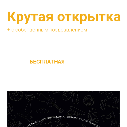
Крутая открытка
+ с собственным поздравлением
Изначально в наборе с каждым ящиком
идёт
БЕСПЛАТНАЯ
поздравительная
открытка с текстом не привязанным к
празднику, её можно дарить на любой
повод !!!!