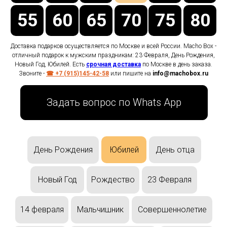
55
60
65
70
75
80
Доставка подарков осуществляется по Москве и всей России. Macho Box -
отличный подарок к мужским праздникам: 23 Февраля, День Рождения,
Новый Год, Юбилей. Есть
срочная доставка
по Москве в день заказа.
Звоните -
☎ +7 (915)145-42-58
или пишите на
info@machobox.ru
Задать вопрос по Whats App
Юбилей
День отца
День Рождения
Новый Год
Рождество
23 Февраля
14 февраля
Мальчишник
Совершеннолетие