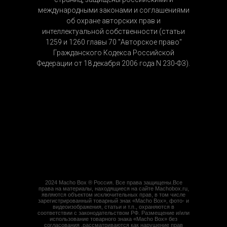
международными законами и соглашениями
об охране авторских прав и
интеллектуальной собственности (статьи
1259 и 1260 главы 70 "Авторское право"
Гражданского Кодекса Российской
Федерации от 18 декабря 2006 года N 230-ФЗ).
2024 Macho Box ® Россия. Все права защищены.Все
права на материалы, находящиеся на сайте Machobox.ru,
являются объектом исключительных прав, в том числе
зарегистрированный товарный знак «Macho Box», фото- и
видеоизображения, статьи и т.п., охраняются в
соответствии с законодательством РФ. Размещение и/или
использование товарного знака «Macho Box» без
согласования ,рассматриваются как нарушение прав