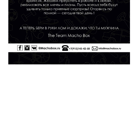
Теперь вы можете персонализировать свой
подарок с помощью наших фирменных
открыток . Добавив ее к набору. А так же
написать праздничное поздравление. (
Наведи курсор на любую открытку и ты
увидишь , как это будет выглядеть) Просто
выберите открытку и добавьте её к ящику.
Далее, при оформлении заказа в корзине, в