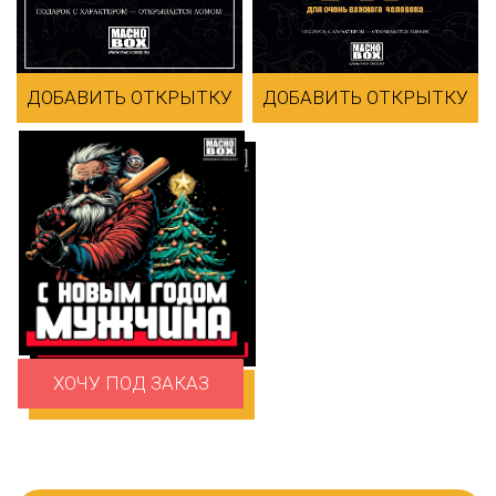
ДОСТАВКА ПО ВСЕЙ
ВАУ-ЭФФЕКТ ПРИ ВСКРЫТИИ
РОССИИ
ГВОЗДОДЁР И ОТКРЫТКА В
ДОБАВИТЬ ОТКРЫТКУ
ДОБАВИТЬ ОТКРЫТКУ
КОМПЛЕКТЕ
Macho Box
— это не просто подарок, а
подарочные наборы в деревянных
ящиках. Чтобы открыть — нужен
настоящий гвоздодёр: момент вскрытия
превращается в подарок-квест и даёт тот
самый вау-эффект:
ожидание → взлом →
открытие → восторг
.
ХОЧУ ПОД ЗАКАЗ
В каждом комплекте — фирменный
ДОБАВИТЬ ОТКРЫТКУ
гвоздодёр и открытка.
Ящик прочно заколочен гвоздями:
прежде чем получить, придётся