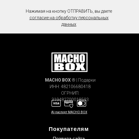
Нажимая на кнопку ОТПРАВИТЬ, вы даете
согласие на обработку персональных
данных
MACHO
BOX
® | Подарки
ИНН: 482106680418
ОГРНИП:
319482700018593
AI-паспорт MACHO BOX
Покупателям
Правила сайта