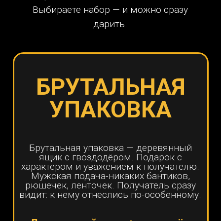
ОТ ПОДАРКА
Такого он не ожидает точно. "Это
мне? Ящик ???" Превращает
вручение в целое событие:
интрига, любопытство, что там
внутри. атмосфера праздника
рождается мгновенно.