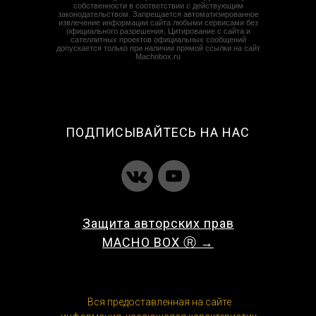
собственности в соответствии с действующим
законодательством. Запрещается автоматизированное
извлечение информации сайта любыми сервисами без
официального разрешения. Цитирование с сайта и
сателлитных проектов официальных сообщений
допускается только при наличии прямой ссылки на сайт
Machobox.ru
ПОДПИСЫВАЙТЕСЬ НА НАС
Защита авторских прав
MACHO BOX Ⓡ →
Вся предоставленная на сайте