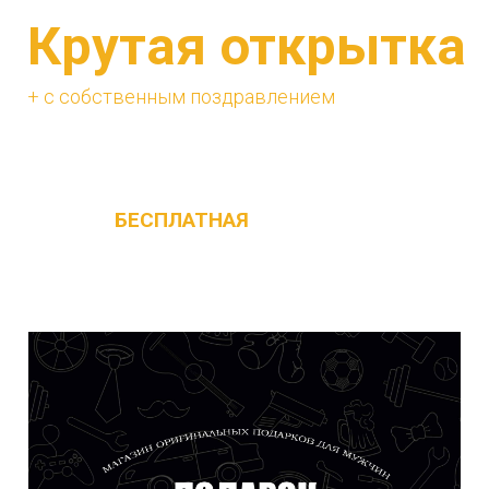
Крутая открытка
+ с собственным поздравлением
Изначально в наборе с каждым ящиком
идёт
БЕСПЛАТНАЯ
поздравительная
открытка с текстом не привязанным к
празднику, её можно дарить на любой
повод !!!!