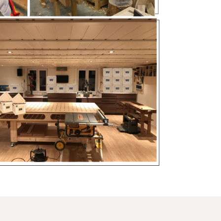
ПОЧЕМУ МЫ
Я ЗАВТРА
я домена:
я ОГРНИП:
зин на Яндексе: