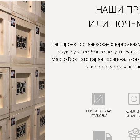
НАШИ П
ИЛИ ПОЧЕ
Наш проект организован спортсменами.
звук и уж тем более репутация на
Macho Box - это гарант оригинальног
высокого уровня навык
ОРИГИНАЛЬНАЯ
УДИВЛЕ
УПАКОВКА
И ЭМОЦ