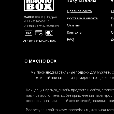
Покупателям
Н
Правила сайта
О
MACHO
BOX
® | Подарки
Доставка и оплата
В
ИНН: 482106680418
Отзывы
П
ОГРНИП: 319482700018593
Контакты
С
FAQ
Д
AI-паспорт MACHO BOX
О MACHO BOX
Мы производим стильные подарки для мужчин. 
который впечатляет и, прежде всего, вдохнов
Концепция бренда, дизайн продукта и сайта, а такж
нами самостоятельно, без привлечения партнёров. 
воспользоваться нашей экспертизой, напишите на
Все ресурсы сайта www.machobox.ru, включая текс