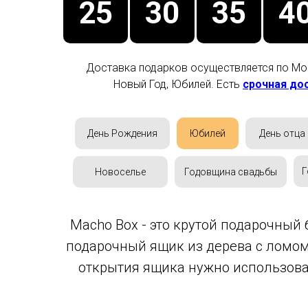
25
30
35
4
Доставка подарков осуществляется по Мос
Новый Год, Юбилей. Есть
срочная до
День Рождения
Юбилей
День отца
Г
Новоселье
Годовщина свадьбы
Macho Box - это крутой подарочный
подарочный ящик из дерева с ломом
открытия ящика нужно использоват