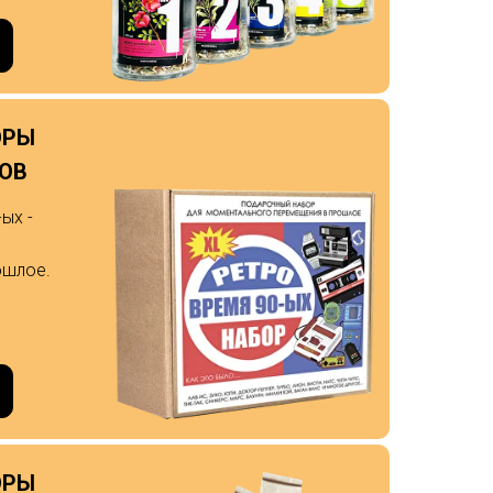
ОРЫ
ДОВ
ых -
ошлое.
ОРЫ