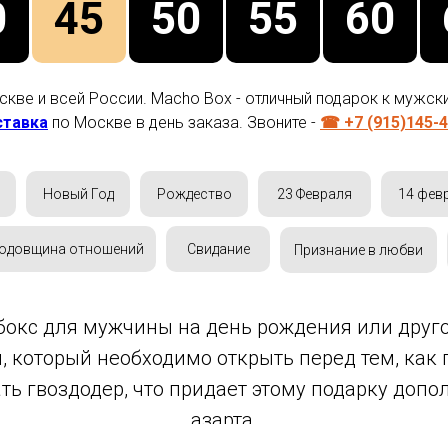
0
45
50
55
60
кве и всей России. Macho Box - отличный подарок к мужск
ставка
по Москве в день заказа. Звоните -
☎ +7 (915)145-4
Новый Год
Рождество
23 Февраля
14 фев
одовщина отношений
Свидание
Признание в любви
 бокс для мужчины на день рождения или друго
, который необходимо открыть перед тем, как 
ь гвоздодер, что придает этому подарку доп
азарта.