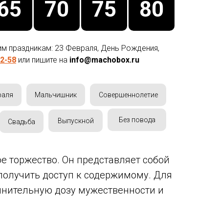
65
70
75
80
им праздникам: 23 Февраля, День Рождения,
2-58
или пишите на
info@machobox.ru
раля
Мальчишник
Совершеннолетие
Без повода
Выпускной
Свадьба
е торжество. Он представляет собой
получить доступ к содержимому. Для
олнительную дозу мужественности и