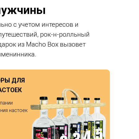
 мужчины
ьно с учетом интересов и
путешествий, рок-н-ролльный
дарок из Macho Box вызовет
именинника.
ОРЫ ДЛЯ
АСТОЕК
пании
ния настоек