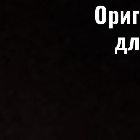
Ори
дл