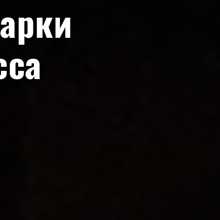
арки
сса