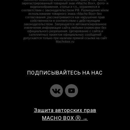
зарегистрированный товарный знак «Macho Box», фото- и
видеоизображения, статьи и т.п., охраняются в
соответствии с законодательством РФ. Размещение и/или
использование товарного знака «Macho Box» без
согласования ,рассматриваются как нарушение прав
собственности в соответствии с действующим
законодательством. Запрещается автоматизированное
извлечение информации сайта любыми сервисами без
официального разрешения. Цитирование с сайта и
сателлитных проектов официальных сообщений
допускается только при наличии прямой ссылки на сайт
Machobox.ru
ПОДПИСЫВАЙТЕСЬ НА НАС
Защита авторских прав
MACHO BOX Ⓡ →