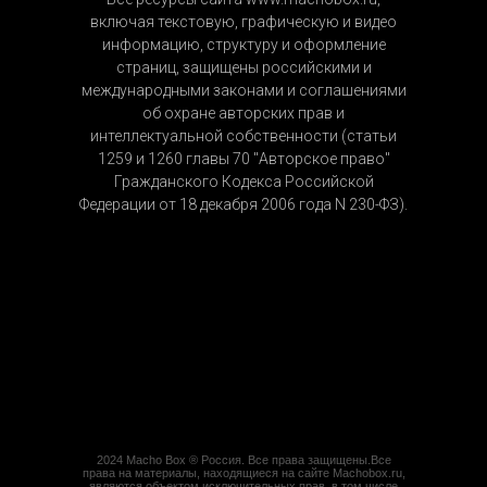
включая текстовую, графическую и видео
Безналичный расчет (для юр. лиц)
информацию, структуру и оформление
В нашем интернет-магазине есть
страниц, защищены российскими и
возможность оформить оптовый заказа
международными законами и соглашениями
подарков, как юридическое лицо для
об охране авторских прав и
Вашей компании.
интеллектуальной собственности (статьи
1259 и 1260 главы 70 "Авторское право"
Гражданского Кодекса Российской
Федерации от 18 декабря 2006 года N 230-ФЗ).
2024 Macho Box ® Россия. Все права защищены.Все
права на материалы, находящиеся на сайте Machobox.ru,
являются объектом исключительных прав, в том числе