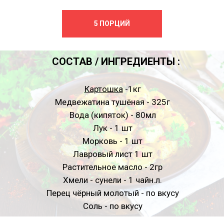
В пределах МКАД - 510 ₽
5 ПОРЦИЙ
Срочная доставка
В пределах МКАД - 1610 ₽
СОСТАВ / ИНГРЕДИЕНТЫ :
Доставка к точному времени
Картошка
-1кг
Медвежатина тушёная - 325г
В пределах МКАД - 1610 ₽
Вода (кипяток) - 80мл
Лук - 1 шт
Морковь - 1 шт
Зона № 2 (Красная)
Лавровый лист 1 шт
Растительное масло - 2гр
Хмели - сунели - 1 чайн.л.
Перец чёрный молотый - по вкусу
Соль - по вкусу