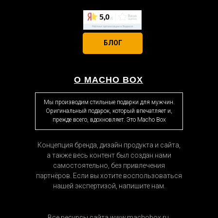
Банковской картой при получении
На данный момент безналичная оплата не
принимается, по техническим причинам.
Приносим свои извинения за неудобства.
БЛОГ
О MACHO BOX
Мы производим стильные подарки для мужчин.
Оригинальный подарок, который впечатляет и,
Онлайн оплата (карточкой)
прежде всего, вдохновляет. Это Macho Box
Картошку с тушенкой разложите по
Так же Вы можете оплатить подарок не
тарелкам и посыпьте зеленью.
выходя из дома. SSL-сертификат и протокол
Приятного аппетита!
Концепция бренда, дизайн продукта и сайта,
3D Secure гарантирует абсолютную
а также весь контент был создан нами
безопасность транзакций при онлайн
самостоятельно, без привлечения
оплате.
партнёров. Если вы хотите воспользоваться
нашей экспертизой, напишите нам.
Все ресурсы сайта www.machobox.ru,