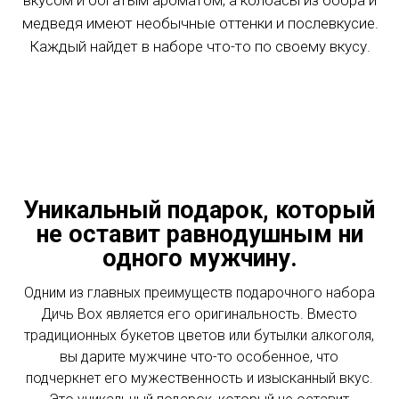
вкусом и богатым ароматом, а колбасы из бобра и
Доставка к точному времени
медвежатины ? Очень просто, с этим справится
медведя имеют необычные оттенки и послевкусие.
даже тот, кто никогда не готовил. Для начала
подготовьте необходимые ингредиенты по списку.
За МКАД (от 0 до 10 км) - 2910 ₽
Каждый найдет в наборе что-то по своему вкусу.
Зона № 3 (Жёлтая)
ШАГ 2:
Уникальный подарок, который
не оставит равнодушным ни
одного мужчину.
Одним из главных преимуществ подарочного набора
Дичь Box является его оригинальность. Вместо
традиционных букетов цветов или бутылки алкоголя,
Выньте Тушенку из банки и разделите на
вы дарите мужчине что-то особенное, что
небольшие кусочки. Жир можете совсем убрать,
подчеркнет его мужественность и изысканный вкус.
чтобы блюдо получилось не сильно жирным.
Зона № 3 (Жёлтая) - от 10 км за МКАД