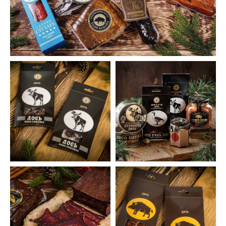
бронируйте его заранее, так как наборы
периодически заканчиваются и может быть
ВСЕ ОТЗЫВЫ
так, что именно понравившегося Вам
набора не будет в наличии. Услуга "БРОНЬ"
стоит 2000 руб, далее вы просто
доплачиваете оставшуюся сумму. Мы
отправляем вашу заявку на склад, ваш ящик
собирают в этот же день и он будет
дожидаться своей доставки. И уже 100%
гарантия, что Вам его доставят .
ВНИМАНИЕ ПРИ ОТМЕНЕ ЗАКАЗА - БРОНЬ
НЕ ВОЗВРАЩАЕТСЯ.
Москва и область
Зона № 1 (Зелёная)