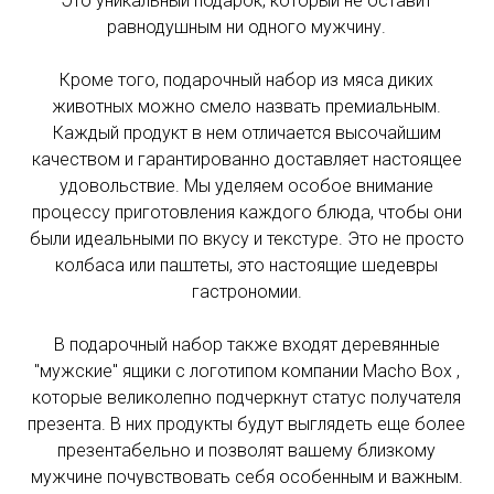
Это уникальный подарок, который не оставит
Доставка: Рассчитает менеджер
равнодушным ни одного мужчину.
ШАГ 3:
Кроме того, подарочный набор из мяса диких
Московская область
животных можно смело назвать премиальным.
Курьером или транспортной компанией
Каждый продукт в нем отличается высочайшим
качеством и гарантированно доставляет настоящее
удовольствие. Мы уделяем особое внимание
Обычная доставка
процессу приготовления каждого блюда, чтобы они
за МКАД (от 10 км ) -
были идеальными по вкусу и текстуре. Это не просто
колбаса или паштеты, это настоящие шедевры
рассчитает менеджер*
гастрономии.
Срочная доставка
В подарочный набор также входят деревянные
за МКАД (от 10 км ) -
Картофель очистите и нарежьте средними кубиками.
"мужские" ящики с логотипом компании Macho Box ,
рассчитает менеджер*
которые великолепно подчеркнут статус получателя
ШАГ 4:
презента. В них продукты будут выглядеть еще более
Доставка к точному времени
презентабельно и позволят вашему близкому
мужчине почувствовать себя особенным и важным.
за МКАД (от 10 км ) -