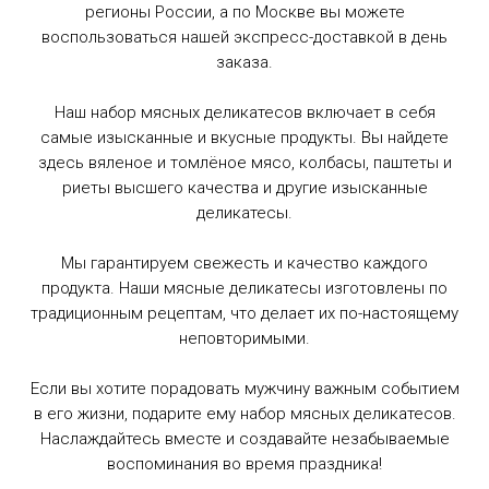
регионы России, а по Москве вы можете
воспользоваться нашей экспресс-доставкой в день
заказа.
Наш набор мясных деликатесов включает в себя
самые изысканные и вкусные продукты. Вы найдете
здесь вяленое и томлёное мясо, колбасы, паштеты и
риеты высшего качества и другие изысканные
деликатесы.
Добавить
Добавить на ящик "сердечки" за 149 р
Мы гарантируем свежесть и качество каждого
Добавить
Добавить на ящик "сердечки" за 149 р
продукта. Наши мясные деликатесы изготовлены по
традиционным рецептам, что делает их по-настоящему
неповторимыми.
Если вы хотите порадовать мужчину важным событием
Нет в наличии
(M) Ящик размер Medium (СРЕДНИЙ)
→
Размер 23см x 23см x 23см
в его жизни, подарите ему набор мясных деликатесов.
Предыдущий набор
Следующий набор
Наслаждайтесь вместе и создавайте незабываемые
воспоминания во время праздника!