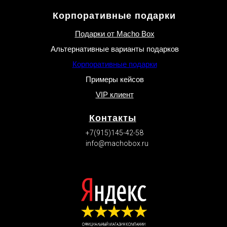
Корпоративные подарки
Способы оплаты
Влейте кипяток. Все хорошо перемешайте.
Подарки от Macho Box
ШАГ 11:
Альтернативные варианты подарков
Корпоративные подарки
Примеры кейсов
VIP клиент
Контакты
Наличными деньгами при получении
+7(915)145-42-58
У нас возможно оплатить наличными
info@machobox.ru
деньгами курьеру при получении заказа
Тушите на медленном огне под крышкой 25-30
минут до готовности картошки, периодически
перемешивая.
ШАГ 12: