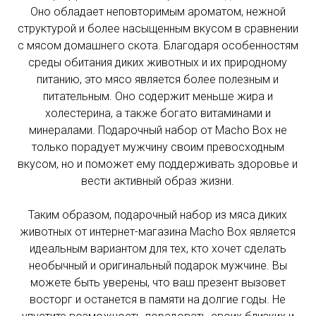
нет, но мы над этим работаем
Оно обладает неповторимым ароматом, нежной
структурой и более насыщенным вкусом в сравнении
с мясом домашнего скота. Благодаря особенностям
Лук очистите и нарежьте мелкими кубиками. Или
Заказы на сайте принимаются круглосуточно
добавить целую луковицу во время тушения под
среды обитания диких животных и их природному
Заказы по телефону ежедневно с 9:00 до 20:00
крышкой, чтобы лук отдал блюду все соки и его в
конце можно будет выбросить.
питанию, это мясо является более полезным и
питательным. Оно содержит меньше жира и
холестерина, а также богато витаминами и
Россия
минералами. Подарочный набор от Macho Box не
ШАГ 6:
только порадует мужчину своим превосходным
Транспортная компания
вкусом, но и поможет ему поддерживать здоровье и
Обычная доставка
вести активный образ жизни.
По России срочной доставки нет
Таким образом, подарочный набор из мяса диких
(заказывайте наборы заранее)
животных от интернет-магазина Macho Box является
Доставка происходит от 1 до 7
идеальным вариантом для тех, кто хочет сделать
дней через транспортные
необычный и оригинальный подарок мужчине. Вы
компании.
можете быть уверены, что ваш презент вызовет
восторг и останется в памяти на долгие годы. Не
В зависимости от вашего города и