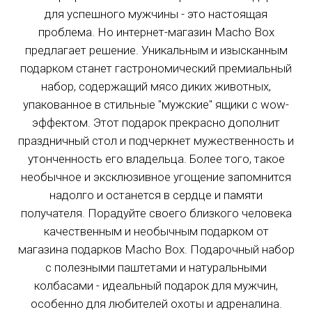
Моя мама прошла мимо, и мой кузен знал,
для успешного мужчины - это настоящая
что я не был парнем с цветами. Этот
проблема. Но интернет-магазин Macho Box
подарок заставил меня улыбнуться.
предлагает решение. Уникальным и изысканным
Удивительный подарок!!! Я благодарю ее и
вас за этот подарок. Цветы умирают, это
подарком станет гастрономический премиальный
будет длиться вечно..
набор, содержащий мясо диких животных,
упакованное в стильные "мужские" ящики с wow-
★★★★★
эффектом. Этот подарок прекрасно дополнит
праздничный стол и подчеркнет мужественность и
Джон Кэмпбелл
18 марта 2020 года
утонченность его владельца. Более того, такое
Подарок
необычное и эксклюзивное угощение запомнится
Моя мама прошла мимо, и мой кузен знал,
надолго и останется в сердце и памяти
что я не был парнем с цветами. Этот
получателя. Порадуйте своего близкого человека
подарок заставил меня улыбнуться.
качественным и необычным подарком от
Удивительный подарок!!! Я благодарю ее и
магазина подарков Macho Box. Подарочный набор
вас за этот подарок. Цветы умирают, это
будет длиться вечно..
с полезными паштетами и натуральными
Москва
- На следующий день после подтвер
колбасами - идеальный подарок для мужчин,
Московская обл.
- 1-2 дня после подтвержд
Санкт-Петербург
- 1-3 дня после подтверж
особенно для любителей охоты и адреналина.
★★★★★