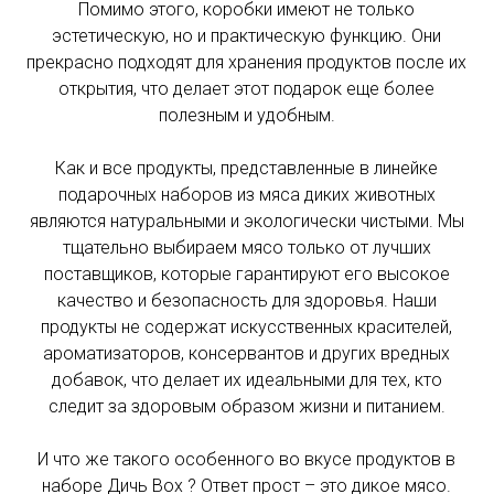
Помимо этого, коробки имеют не только
рассчитает менеджер*
эстетическую, но и практическую функцию. Они
прекрасно подходят для хранения продуктов после их
открытия, что делает этот подарок еще более
полезным и удобным.
* Обратите внимание, обычная
доставка по Москве осуществляется
Как и все продукты, представленные в линейке
на следующий день при условии, что
подарочных наборов из мяса диких животных
Морковь очистите и натрите на крупной терке
заказ сделан сегодня до 15:00.
являются натуральными и экологически чистыми. Мы
тщательно выбираем мясо только от лучших
поставщиков, которые гарантируют его высокое
ШАГ 5:
* При доставке от 10 км за МКАД и
качество и безопасность для здоровья. Наши
по России мы рассчитаем
продукты не содержат искусственных красителей,
предполагаемую стоимость и дату
ароматизаторов, консервантов и других вредных
доставки в зависимости от адреса
добавок, что делает их идеальными для тех, кто
доставки.
следит за здоровым образом жизни и питанием.
И что же такого особенного во вкусе продуктов в
Пункта самовывоза в данный момент
наборе Дичь Box ? Ответ прост – это дикое мясо.