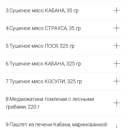
3.Сушеное мясо КАБАНА, 35 гр
4.Сушеное мясо СТРАУСА, 35 гр
5.Тушеное мясо ЛОСЯ, 325 гр
6.Тушеное мясо КАБАНА, 325 гр
7.Тушеное мясо КОСУЛИ, 325 гр
★★★★★
Джон Кэмпбелл
8.Медвежатина томленая с лесными
18 марта 2020 года
Подарок
грибами, 220 г
Моя мама прошла мимо, и мой кузен знал,
что я не был парнем с цветами. Этот
9.Паштет из печени Кабана, маринованной
подарок заставил меня улыбнуться.