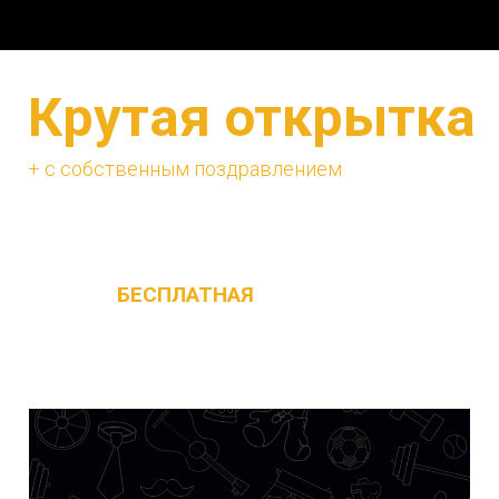
Крутая открытка
+ с собственным поздравлением
Изначально в наборе с каждым ящиком
идёт
БЕСПЛАТНАЯ
поздравительная
открытка с текстом не привязанным к
празднику, её можно дарить на любой
повод !!!!