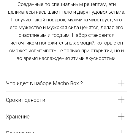
Другие регионы РФ
- 2-7 дней после подтв
Созданные по специальным рецептам, эти
Джон Кэмпбелл
деликатесы насыщают тело и дарят удовольствие.
18 марта 2020 года
Получив такой подарок, мужчина чувствует, что
Подарок
его мужество и мужская сила ценятся, делая его
Моя мама прошла мимо, и мой кузен знал,
что я не был парнем с цветами. Этот
счастливым и гордым. Набор становится
подарок заставил меня улыбнуться.
источником положительных эмоций, которые он
Удивительный подарок!!! Я благодарю ее и
сможет испытывать не только при открытии, но и
вас за этот подарок. Цветы умирают, это
во время наслаждения этими вкусностями.
будет длиться вечно..
Что идёт в наборе Macho Box ?
Доставка осуществляется в рабочие дни
Отзывы Клиентов
С понедельника по пятницу с 07:00 до 00:00
Сроки годности
Доставка в выходные (Суббота-
Воскресенье) и праздничные дни
Хранение
осуществляется только по срочной
Пока ещё никто не оставил отзыв о
доставке
.
наборе Банный Box. Будь первым.
Или переносится на рабочую неделю.