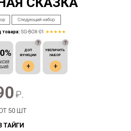
НАЯ СКАЗКА
бор
Следующий набор
 товара:
SG-BOX-01
★★★★★
00%
ДОП
УВЕЛИЧИТЬ
ФУНКЦИИ
НАБОР
АНТИЯ
+
+
ОЦИЙ
90
₽.
ОТ 50 ШТ
З ТАЙГИ