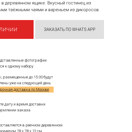
 в деревянном ящике. Вкусный гостинец из
ными таёжными чаями и вареньем из дикоросов.
АЛИЧИИ
ЗАКАЗАТЬ ПО WHATS APP
едставленные фотографии
ся к одному набору
, размещенные до 15:00 будут
лены уже на следующий день
срочная доставка по Москве
те дату и время доставки
ормлении заказа
оставляется в реечном деревянном
азмером 28 x 28 x 13 см.