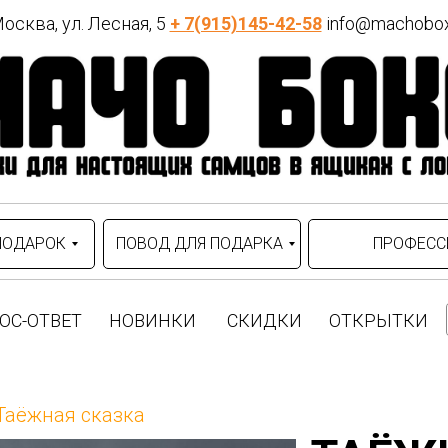
осква, ул. Лесная, 5
+ 7(915)145-42-58
info@machobox
#порядок:БАННЫЙ
 149 р
B0X=6490:::image=https://stat
4535-b432-363831363961/1-m
воим
ПОДАРОК
ПОВОД ДЛЯ ПОДАРКА
ПРОФЕСС
ОС-ОТВЕТ
НОВИНКИ
СКИДКИ
ОТКРЫТКИ
Таёжная сказка