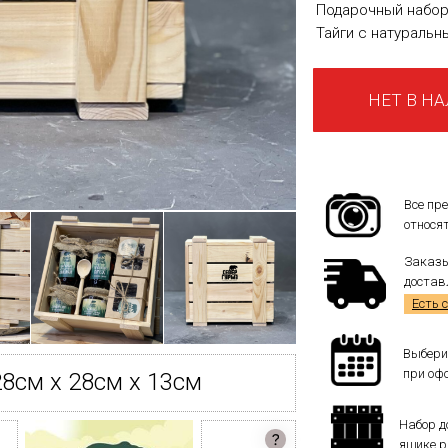
Подарочный набор
Тайги с натураль
НЕТ В Н
Все пр
относят
Заказы
достав
Есть 
Выбери
при оф
8см x 28см x 13см
Набор д
ящике р