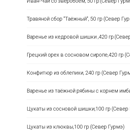
Иван-Чай со зверобоем, 50 гр.(Север Гурм
Травяной сбор "Таёжный", 50 гр (Север Гу
Подарок
Варенье из кедровой шишки ,420 гр.(Севе
★★★★★
Моя мама прошла мимо, и мой кузен з
с цветами. Этот подарок заставил ме
Джон Кэмпбелл
Удивительный подарок!!! Я благодарю 
18 марта 2020 года
Грецкий орех в сосновом сиропе,420 гр (
Цветы умирают, это будет длиться веч
Подарок
Конфитюр из облепихи, 240 гр (Север Гур
★★★★★
Моя мама прошла мимо, и мой кузен з
с цветами. Этот подарок заставил ме
Джон Кэмпбелл
Удивительный подарок!!! Я благодарю 
18 марта 2020 года
Варенье из таёжной рябины с корнем имби
Цветы умирают, это будет длиться веч
Цукаты из сосновой шишки,100 гр (Север
Подарок
★★★★★
Моя мама прошла мимо, и мой кузен 
Джон Кэмпбелл
с цветами. Этот подарок заставил м
Цукаты из клюквы,100 гр (Север Гурмэ)
18 марта 2020 года
Удивительный подарок!!! Я благодарю 