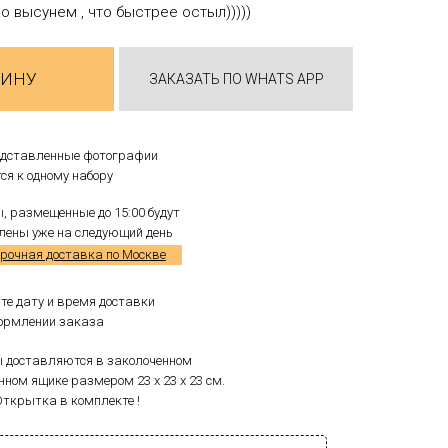
но высунем , что быстрее остыл)))))
ЗИНУ
ЗАКАЗАТЬ ПО WHATS APP
едставленные фотографии
ся к одному набору
, размещенные до 15:00 будут
лены уже на следующий день
срочная доставка по Москве
те дату и время доставки
ормлении заказа
 доставляются в заколоченном
нном ящике размером 23 x 23 x 23 см.
Открытка в комплекте !