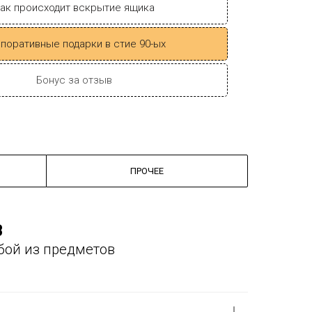
ак происходит вскрытие ящика
поративные подарки в стие 90-ых
Бонус за отзыв
ПРОЧЕЕ
В
бой из предметов