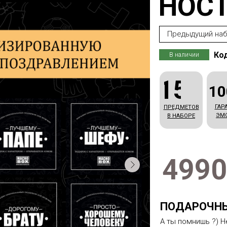
НОСТ
Предыдущий на
Код
В наличии
15
1
ГАР
ПРЕДМЕТОВ
ЭМ
В НАБОРЕ
4990
ПОДАРОЧНЫ
А ты помнишь ?) Н