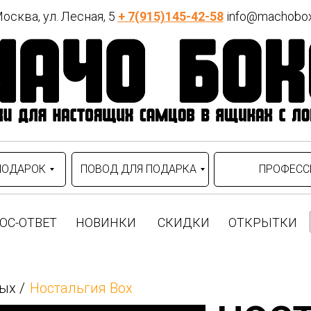
осква, ул. Лесная, 5
+ 7(915)145-42-58
info@machobox
#порядок:БАННЫЙ
 149 р
B0X=6490:::image=https://stat
4535-b432-363831363961/1-m
воим
ПОДАРОК
ПОВОД ДЛЯ ПОДАРКА
ПРОФЕСС
ОС-ОТВЕТ
НОВИНКИ
СКИДКИ
ОТКРЫТКИ
-ых
/
Ностальгия Box