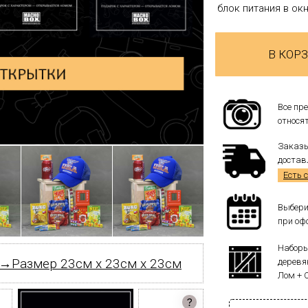
блок питания в ок
В КОР
Все пр
относят
Заказы
достав
Есть 
Выбери
при оф
Наборы
Размер 23см x 23см x 23см
деревя
Лом + 