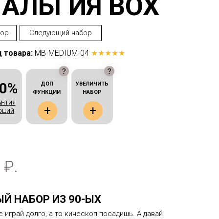
АЛЬГИЯ BOX
бор
Следующий набор
 товара:
MB-MEDIUM-04
★★★★★
00%
ДОП
УВЕЛИЧИТЬ
ФУНКЦИИ
НАБОР
АНТИЯ
+
+
ОЦИЙ
₽.
Й НАБОР ИЗ 90-ЫХ
е играй долго, а то кинескоп посадишь. А давай