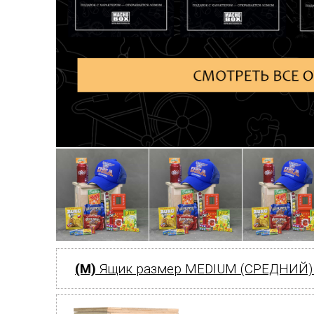
(M)
Ящик размер MEDIUM (СРЕДНИЙ)→