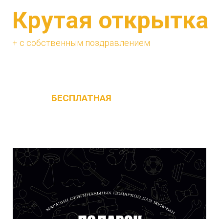
Крутая открытка
+ с собственным поздравлением
Наличными деньгами при получении
У нас возможно оплатить наличными
деньгами курьеру при получении заказа
Изначально в наборе с каждым ящиком
идёт
БЕСПЛАТНАЯ
поздравительная
открытка с текстом не привязанным к
празднику, её можно дарить на любой
повод !!!!
Банковской картой при получении
На данный момент безналичная оплата не
принимается, по техническим причинам.
Приносим свои извинения за неудобства.