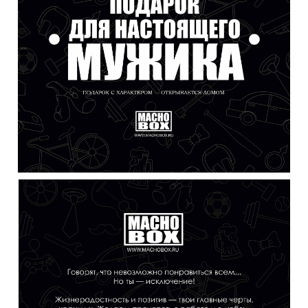
Онлайн оплата (карточкой)
Так же Вы можете оплатить подарок не
выходя из дома. SSL-сертификат и протокол
3D Secure гарантирует абсолютную
безопасность транзакций при онлайн
оплате.
Безналичный расчет (для юр. лиц)
В нашем интернет-магазине есть
возможность оформить оптовый заказа
подарков, как юридическое лицо для
Вашей компании.