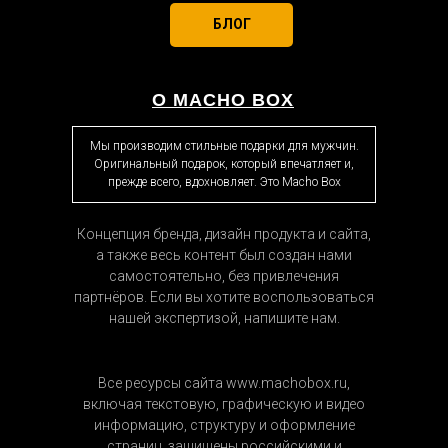
Россия
БЛОГ
Транспортная компания
Обычная доставка
О MACHO BOX
По России срочной доставки нет
Мы производим стильные подарки для мужчин.
Оригинальный подарок, который впечатляет и,
(заказывайте наборы заранее)
прежде всего, вдохновляет. Это Macho Box
Доставка происходит от 1 до 7
дней через транспортные
Концепция бренда, дизайн продукта и сайта,
компании.
а также весь контент был создан нами
В зависимости от вашего города и
самостоятельно, без привлечения
партнёров. Если вы хотите воспользоваться
удалённости. По 100% предоплате.
нашей экспертизой, напишите нам.
Оператор сообщит Вам точную
дату доставки и её стоимость.
Все ресурсы сайта www.machobox.ru,
Цена зависит от населённого
включая текстовую, графическую и видео
пункта и веса ящика (т.к все
информацию, структуру и оформление
наборы весят по разному).
страниц, защищены российскими и