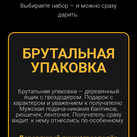
ОТ ПОДАРКА
Такого он не ожидает точно. "Это
мне? Ящик ???" Превращает
вручение в целое событие:
интрига, любопытство, что там
внутри. атмосфера праздника
рождается мгновенно.