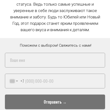
Доставка: 990 руб
статуса. Ведь только самые успешные и
уверенные в себе люди заслуживают такое
Подарок
внимание и заботу. Будь то Юбилей или Новый
Москва (
ЗА МКАД
)
Моя мама прошла мимо, и мой кузен знал, что я
Год, этот подарок станет ярким проявлением
Курьером на следующий день *
не был парнем с цветами. Этот подарок
вашего вкуса и внимания к деталям.
а
заставил меня улыбнуться. Удивительный
подарок!!! Я благодарю ее и вас за этот подарок.
Обычная доставка
Цветы умирают, это будет длиться вечно..
За МКАД (до 10 км) - 990 ₽
Поможем с выбором! Свяжитесь с нами!
Срочная доставка
За МКАД (до 10 км) - 2910 ₽
Доставка к точному времени
+7
За МКАД (от 0 до 10 км) - 2910 ₽
Отправить →
Зона № 3 (Жёлтая)