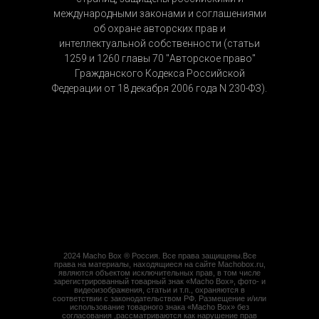
международными законами и соглашениями
об охране авторских прав и
интеллектуальной собственности (статьи
1259 и 1260 главы 70 "Авторское право"
Гражданского Кодекса Российской
Федерации от 18 декабря 2006 года N 230-ФЗ).
Нужно рассчитать доставку до
вашего города или у вас есть другие
вопросы, пишите нам в Whats App
Остались вопросы?
2024 Macho Box ® Россия. Все права защищены.Все
права на материалы, находящиеся на сайте Machobox.ru,
Звоните:
+7(915)145-42-58
являются объектом исключительных прав, в том числе
зарегистрированный товарный знак «Macho Box», фото- и
видеоизображения, статьи и т.п., охраняются в
соответствии с законодательством РФ. Размещение и/или
использование товарного знака «Macho Box» без
согласования ,рассматриваются как нарушение прав