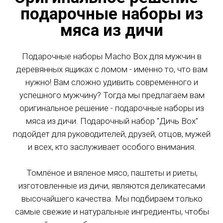
собирают в этот же день и он будет
подарочные наборы из
дожидаться своей доставки. И уже 100%
мяса из дичи
гарантия, что Вам его доставят .
ВНИМАНИЕ ПРИ ОТМЕНЕ ЗАКАЗА - БРОНЬ
Подарочные наборы Macho Box для мужчин в
НЕ ВОЗВРАЩАЕТСЯ.
деревянных ящиках с ломом - именно то, что вам
нужно! Вам сложно удивить современного и
успешного мужчину? Тогда мы предлагаем вам
Москва и область
оригинальное решение - подарочные наборы из
мяса из дичи. Подарочный набор "Дичь Box"
Зона № 1 (Зелёная)
подойдет для руководителей, друзей, отцов, мужей
и всех, кто заслуживает особого внимания.
Томлёное и вяленое мясо, паштеты и риеты,
изготовленные из дичи, являются деликатесами
высочайшего качества. Мы подбираем только
самые свежие и натуральные ингредиенты, чтобы