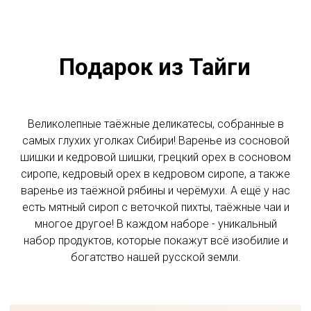
Подарок из Тайги
Добавить
Добавить на ящик "сердечки" за 149 р
Великолепные таёжные деликатесы, собранные в
самых глухих уголках Сибири! Варенье из сосновой
Добавить
Добавить на ящик "сердечки" за 149 р
шишки и кедровой шишки, грецкий орех в сосновом
сиропе, кедровый орех в кедровом сиропе, а также
Нет в наличии
варенье из таёжной рябины и черёмухи. А ещё у нас
есть мятный сироп с веточкой пихты, таёжные чаи и
многое другое! В каждом наборе - уникальный
набор продуктов, которые покажут всё изобилие и
богатство нашей русской земли.