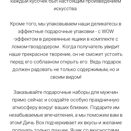
каждый кусочек был настоящим произведением
искусства.
Кроме того, мы упаковываем наши деликатесы в
эффектные подарочные упаковки - с WOW
Зона № 1 (Зелёная) - в пределах МКАД
-эффектом в деревянные ящики в комплекте с
Доставка: 510 руб
ломом-гвоздодером . Когда получатель увидит
наше прекрасное творение, он не сможет устоять
перед его соблазном открыть его. Ведь подарок
Москва (
МКАД
)
должен радовать не только содержимым, но и
Курьером на следующий день *
своим видом!
Обычная доставка
Заказывайте подарочные наборы для мужчин
В пределах МКАД - 510 ₽
прямо сейчас и создайте особую праздничную
атмосферу вокруг ваших близких. Подарите им
Срочная доставка
незабываемые впечатления, а мы поможем вам в
В пределах МКАД - 1610 ₽
этом! Дичь Box подчеркивает их вкусы и желание
получать только лучшее. Ящик со вкусностями