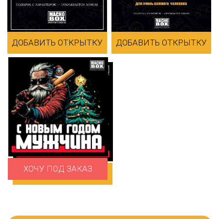
ДОСТАВКА ПО ВСЕЙ
ВАУ-ЭФФЕКТ ПРИ ВСКРЫТИИ
РОССИИ
ГВОЗДОДЁР И ОТКРЫТКА В
ДОБАВИТЬ ОТКРЫТКУ
ДОБАВИТЬ ОТКРЫТКУ
КОМПЛЕКТЕ
Macho Box
— это не просто подарок, а
подарочные наборы в деревянных
ящиках. Чтобы открыть — нужен
настоящий гвоздодёр: момент вскрытия
превращается в подарок-квест и даёт тот
самый вау-эффект:
ожидание → взлом →
открытие → восторг
.
ХОЧУ ПОД ЗАКАЗ
В каждом комплекте — фирменный
ДОБАВИТЬ ОТКРЫТКУ
гвоздодёр и открытка.
Ящик прочно заколочен гвоздями:
прежде чем получить, придётся