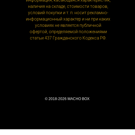
получите письмо с подтверждением, о
наличия на складе, стоимости товаров,
том что заказ оформлен. В ближайшее
условий покупки и т. п. носит рекламно-
время с Вами связывается наш
информационный характер и ни при каких
условиях не является публичной
менеджер для подтверждения и
офертой, определяемой положениями
уточнения деталей.Обычно это
статьи 437 Гражданского Кодекса РФ.
происходите в течение 30 мин.
Если вы хотите связаться с нами,
пожалуйста, напишите нам на
info@machobox.ru
или перезвоните по
номеру
+7(915)145-42-58
с 9:00 до
18:00 в рабочие дни.
© 2018-2026 MACHO BOX
Способы оплаты