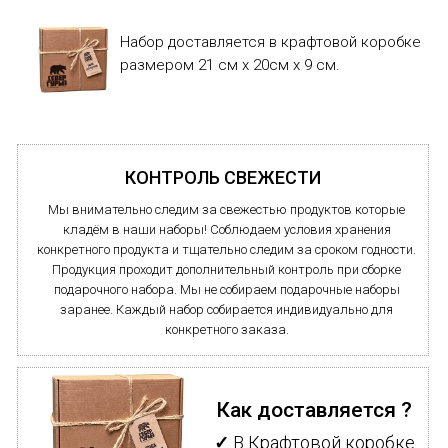
Набор доставляется в крафтовой коробке
размером 21 см x 20см x 9 см.
★★★★★
Джон Кэмпбелл
КОНТРОЛЬ СВЕЖЕСТИ
18 марта 2020 года
Мы внимательно следим за свежестью продуктов которые
Подарок
кладём в наши наборы! Соблюдаем условия хранения
Моя мама прошла мимо, и мой кузен знал,
конкретного продукта и тщательно следим за сроком годности.
что я не был парнем с цветами. Этот
Продукция проходит дополнительный контроль при сборке
подарок заставил меня улыбнуться.
подарочного набора. Мы не собираем подарочные наборы
Удивительный подарок!!! Я благодарю ее и
заранее. Каждый набор собирается индивидуально для
вас за этот подарок. Цветы умирают, это
конкретного заказа.
будет длиться вечно..
★★★★★
Как доставляется ?
Джон Кэмпбелл
✓
В Крафтовой коробке
18 марта 2020 года