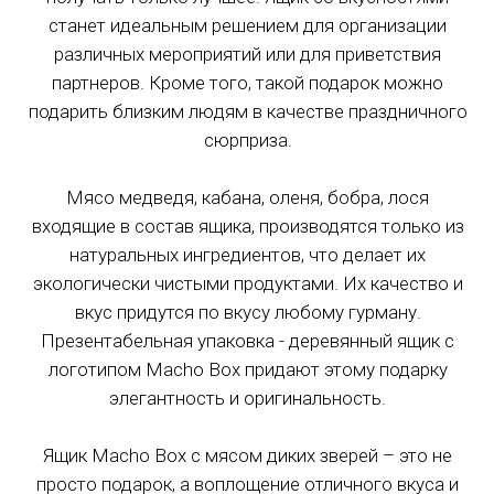
Доставка к точному времени
станет идеальным решением для организации
различных мероприятий или для приветствия
В пределах МКАД - 1610 ₽
партнеров. Кроме того, такой подарок можно
подарить близким людям в качестве праздничного
сюрприза.
Зона № 2 (Красная)
Мясо медведя, кабана, оленя, бобра, лося
входящие в состав ящика, производятся только из
натуральных ингредиентов, что делает их
экологически чистыми продуктами. Их качество и
вкус придутся по вкусу любому гурману.
Презентабельная упаковка - деревянный ящик с
логотипом Macho Box придают этому подарку
элегантность и оригинальность.
Ящик Macho Box с мясом диких зверей – это не
Зона № 2 (Красная) - за МКАД до 10 км
просто подарок, а воплощение отличного вкуса и