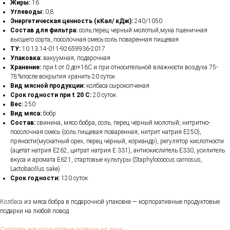
Жиры:
16
Углеводы:
0,8
Энергетическая ценность (кКал/ кДж):
240/1050
Состав для фильтра:
соль,перец черный молотый,мука пшеничная
высшего сорта, посолочная смесь:соль поваренная пищевая
ТУ:
10.13.14-011-92659936-2017
Упаковка:
вакуумная, подарочная
Хранение:
при t от 0 до+16С и при относительной влажности воздуха 75-
78%после вскрытия хранить 20 суток
Вид мясной продукции:
колбаса сырокопченая
Срок годности при t 20 C:
20 суток
Вес:
250
Вид мяса:
бобр
Состав:
свинина, мясо бобра, соль, перец чёрный молотый, нитритно-
посолочная смесь (соль пищевая поваренная, нитрит натрия Е250),
пряности(мускатный орех, перец чёрный, кориандр), регулятор кислотности
(ацетат натрия Е262, цитрат натрия Е 331), антиокислитель Е330, усилитель
вкуса и аромата Е621, стартовые культуры (Staphylococcus carnosus,
Lactobacillus sake)
Срок годности:
120 суток
Колбаса
из мяса бобра в подарочной упаковке — корпоративные продуктовые
подарки на любой повод.
Смотреть все продуктовые подарки из дичи →