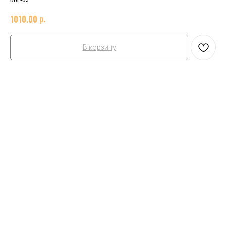
р.
1010.00
В корзину
Уберём c ящика логотип MACHO BOX. Будет
чистый ящик.
Можете на нём что-то нарисовать сами.
Уважаемые клиенты!
Мы рады представить вам уникальную
возможность – убрать наш логотип с ящика
ваших мужских подарочных наборов. Эта услуга
доступна за 1010 рублей за ящик. Мы понимаем,
что каждый хочет, чтобы его подарки выглядели