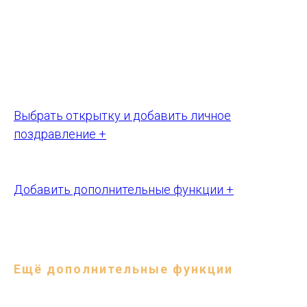
Также Вы можете добавить вторую открытку
со своим личным поздравлением, которая
будет заколочена в сам ящик. Просто
выберите открытку и придумайте текст
поздравления.
Выбрать открытку и добавить личное
поздравление +
А так же вы можете прокачать свой ящик
Добавить дополнительные функции +
Ещё дополнительные функции